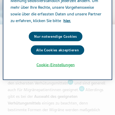
Meinung selbstverständlich jederzeit ändern. Um
mehr über Ihre Rechte, unsere Vorgehensweise
sowie über die erfassten Daten und unsere Partner
zu erfahren, klicken Sie bitte
hier.
Nur notwendige Cookies
ALLTAG MIT MIGRÄNE
Alle Cookies akzeptieren
Cookie-Einstellungen
Die Pille trotz Migräne – geht das?
Hormonelle Verhütungsmittel zählen noch immer zu
01
den sichersten Verhütungsmitteln
und sind generell
02
auch für Migränepatientinnen geeignet.
Allerdings
gibt es bei der
Auswahl des geeigneten
Verhütungsmittels
einiges zu beachten, denn
bestimmte Formen der Migräne werden maßgeblich