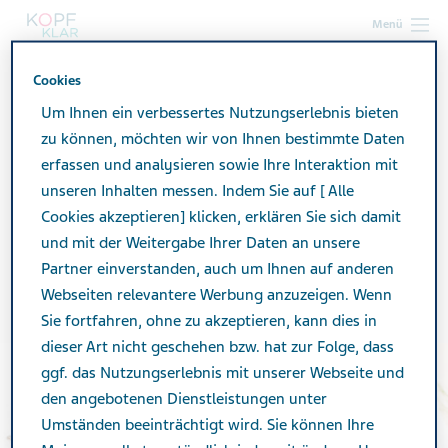
Menü
Cookies
kopf-klar.de
Leben mit Migräne
Ernährung bei Migräne
Essen in Gemeinschaft
Um Ihnen ein verbessertes Nutzungserlebnis bieten
zu können, möchten wir von Ihnen bestimmte Daten
erfassen und analysieren sowie Ihre Interaktion mit
Zusammen is(s)t man
unseren Inhalten messen. Indem Sie auf [ Alle
Cookies akzeptieren] klicken, erklären Sie sich damit
weniger allein – gemeinsam
und mit der Weitergabe Ihrer Daten an unsere
Partner einverstanden, auch um Ihnen auf anderen
kochen und essen
Webseiten relevantere Werbung anzuzeigen. Wenn
Sie fortfahren, ohne zu akzeptieren, kann dies in
dieser Art nicht geschehen bzw. hat zur Folge, dass
ggf. das Nutzungserlebnis mit unserer Webseite und
den angebotenen Dienstleistungen unter
Umständen beeinträchtigt wird. Sie können Ihre