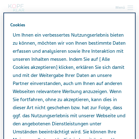
Menü
Cookies
kopf-klar.de
KLARAs Welt mit Migräne
KLARAs Videos
Introvideo: Migräne – und was ich wissen sollte
Um Ihnen ein verbessertes Nutzungserlebnis bieten
zu können, möchten wir von Ihnen bestimmte Daten
erfassen und analysieren sowie Ihre Interaktion mit
Introvideo: Migräne – und
unseren Inhalten messen. Indem Sie auf [ Alle
Cookies akzeptieren] klicken, erklären Sie sich damit
was ich wissen sollte
und mit der Weitergabe Ihrer Daten an unsere
Partner einverstanden, auch um Ihnen auf anderen
Webseiten relevantere Werbung anzuzeigen. Wenn
Sie fortfahren, ohne zu akzeptieren, kann dies in
dieser Art nicht geschehen bzw. hat zur Folge, dass
In diesem Video berichtet Klara von dem Moment, in
ggf. das Nutzungserlebnis mit unserer Webseite und
dem sie erstmals den Verdacht hegt, dass ihre
den angebotenen Dienstleistungen unter
wiederkehrenden Beschwerden auf Migräne
Umständen beeinträchtigt wird. Sie können Ihre
zurückzuführen sein könnten. Dieser Verdacht führt sie