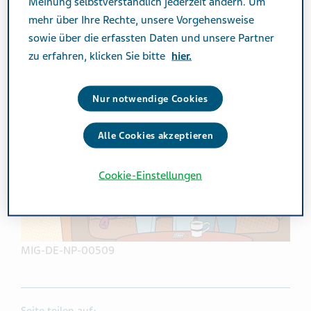
Meinung selbstverständlich jederzeit ändern. Um
dazu, neurologische Hilfe in Anspruch zu nehmen – ein
mehr über Ihre Rechte, unsere Vorgehensweise
bedeutender erster Schritt auf ihrem Weg, ihre
sowie über die erfassten Daten und unsere Partner
gesundheitliche Situation besser zu verstehen und aktiv
zu erfahren, klicken Sie bitte
hier.
zu verändern.
Nur notwendige Cookies
Alle Cookies akzeptieren
Cookie-Einstellungen
MIG-DE-NP-00509