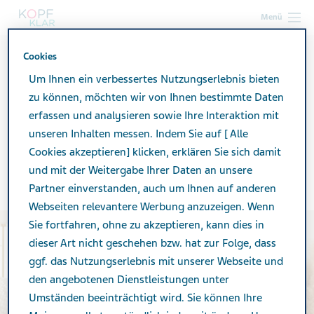
Menü
Cookies
kopf-klar.de
KLARAs Welt mit Migräne
KLARAs Blog
BLOG Nr. 2: Zu Hause alles klar? Migräne in der Familie
Um Ihnen ein verbessertes Nutzungserlebnis bieten
zu können, möchten wir von Ihnen bestimmte Daten
erfassen und analysieren sowie Ihre Interaktion mit
BLOG Nr. 2: Zu Hause alles
unseren Inhalten messen. Indem Sie auf [ Alle
Cookies akzeptieren] klicken, erklären Sie sich damit
klar? Migräne in der Familie
und mit der Weitergabe Ihrer Daten an unsere
Partner einverstanden, auch um Ihnen auf anderen
Webseiten relevantere Werbung anzuzeigen. Wenn
Sie fortfahren, ohne zu akzeptieren, kann dies in
dieser Art nicht geschehen bzw. hat zur Folge, dass
ggf. das Nutzungserlebnis mit unserer Webseite und
den angebotenen Dienstleistungen unter
Umständen beeinträchtigt wird. Sie können Ihre